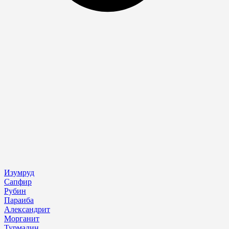
Изумруд
Сапфир
Рубин
Параиба
Александрит
Морганит
Турмалин