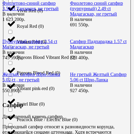
Фиолетово-синий сапфир
Фиолетово синий сапфир
3.50 ct Танзания, не гретый
(пурпурный) 2.49 ct
Vivid Red
(
0
)
В наличии
Мадагаскар, не гретый
1 623 200р.
В наличии
691 550р.
Royal Red
(
0
)
Пурпурный сапфир 2.54 ct
Сапфир Падпараджа 1.57 ct
Vibrant Red
(
0
)
Мадагаскар, не гретый
Мадагаскар
В наличии
В наличии
Pigeons Blood Vibrant Red
(
0
)
745 590р.
323 400р.
Pigeons Blood Red
(
0
)
Желтый сапфир Шри-Ланка
Не гретый Желтый Сапфир
5.02 ct , не гретый
5.06 ct Шри-Ланка
В наличии
В наличии
Vibrant pink-red
(
0
)
550 890р.
927 450р.
Pastel Blue
(
0
)
Сапфир
Драгоценный камень сапфир
Peacock Blue / Electric Blue
(
0
)
Природный сапфир относят к разновидности корунда,
отличающейся синими оттенками. Хотя встречаются