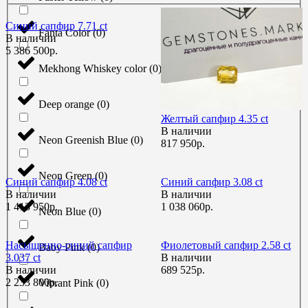
Синий сапфир 7.71 ct
Fanta Color
(
0
)
В наличии
5 386 500р.
Mekhong Whiskey color
(
0
)
Deep orange
(
0
)
Желтый сапфир 4.35 ct
В наличии
Neon Greenish Blue
(
0
)
817 950р.
Neon Green
(
0
)
Синий сапфир 4.08 ct
Синий сапфир 3.08 ct
В наличии
В наличии
1 413 950р.
1 038 060р.
Neon Blue
(
0
)
Насыщенно-синий сапфир
Фиолетовый сапфир 2.58 ct
Baby Pink
(
0
)
3.037 ct
В наличии
В наличии
689 525р.
2 233 800р.
Vibrant Pink
(
0
)