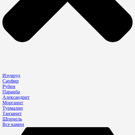
Изумруд
Сапфир
Рубин
Параиба
Александрит
Морганит
Турмалин
Танзанит
Шпинель
Все камни
Search
...