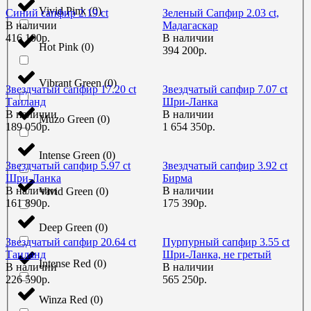
Vivid Pink
(
0
)
Синий сапфир 2.19 ct
Зеленый Сапфир 2.03 ct,
В наличии
Мадагаскар
416 100р.
В наличии
Hot Pink
(
0
)
394 200р.
Vibrant Green
(
0
)
Звездчатый сапфир 17.20 ct
Звездчатый сапфир 7.07 ct
Таиланд
Шри-Ланка
В наличии
В наличии
Muzo Green
(
0
)
189 050р.
1 654 350р.
Intense Green
(
0
)
Звездчатый сапфир 5.97 ct
Звездчатый сапфир 3.92 ct
Шри-Ланка
Бирма
В наличии
В наличии
Vivid Green
(
0
)
161 890р.
175 390р.
Deep Green
(
0
)
Звездчатый сапфир 20.64 ct
Пурпурный сапфир 3.55 ct
Таиланд
Шри-Ланка, не гретый
Intense Red
(
0
)
В наличии
В наличии
226 590р.
565 250р.
Winza Red
(
0
)