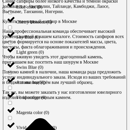
Синие сапфиры более низкого качества и темной окраски
добывают в: Австралии, Тайланде, Камбоджи, Лаосе,
Lilac color
(
0
)
Вьетнаме, Танзании, Нигерии.
Купить ювелирный сапфир в Москве
Cherry blossom
(
0
)
Наша профессиональная команда обеспечивает высокий
уровень камней в нашем каталоге. Стоимость сапфиров всех
Sky Blue
(
0
)
цветов формируется на основе показателей массы, цвета,
чистоты, факта облагораживания и происхождения.
Light green
(
0
)
Чтобы вживую увидеть этот драгоценный камень,
приглашаем вас посетить наш шоурум в Москве
Swiss Blue
(
0
)
Помимо камней в наличии, наша команда рада предложить
услугу индивидуального заказа. Исходя из ваших требований
Autumn hue
(
0
)
и бюджета мы подберём вам лучший образец.
Так же, вы можете заказать у нас изготовление ювелирного
Vivid orange
(
0
)
изделия с приобретенным камнем.
Magenta color
(
0
)
Vivid orangy-Pink
(
0
)