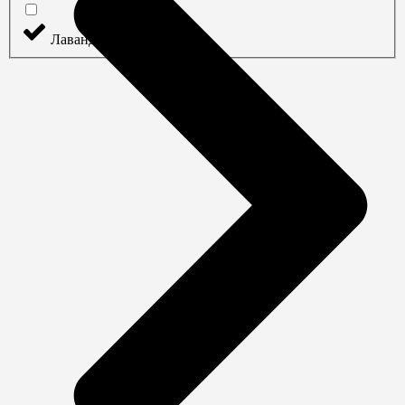
Лаванда
(
0
)