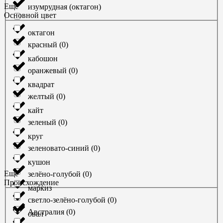
Ещё
изумрудная (октагон)
Основной цвет
октагон
красный
(
0
)
кабошон
оранжевый
(
0
)
квадрат
желтый
(
0
)
кайт
зеленый
(
0
)
круг
зеленовато-синий
(
0
)
кушон
Ещё
зелёно-голубой
(
0
)
Происхождение
маркиз
светло-зелёно-голубой
(
0
)
Австралия
(
0
)
овал