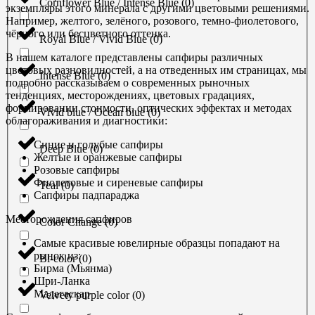
Cornflower Blue / Intense Blue
(
0
)
экземпляры этого минерала с другими цветовыми решениями.
Например, желтого, зелёного, розового, темно-фиолетового,
чёрного или бесцветного оттенка.
Royal Blue / Vivid Blue
(
0
)
В нашем каталоге представлены сапфиры различных
цветовых разновидностей, а на отведенных им страницах, мы
Intense Blue
(
0
)
подробно рассказываем о современных рыночных
тенденциях, месторождениях, цветовых градациях,
формировании стоимости, оптических эффектах и методах
Vivid blue / Ocean blue
(
0
)
облагораживания и диагностики:
Синие и голубые сапфиры
Deep Blue
(
0
)
Желтые и оранжевые сапфиры
Розовые сапфиры
Фиолетовые и сиреневые сапфиры
Teal
(
0
)
Сапфиры падпараджа
Месторождения сапфиров
Color Change
(
0
)
Самые красивые ювелирные образцы попадают на
рынок из:
Bi-color
(
0
)
Бирма (Мьянма)
Шри-Ланка
Мадагаскар
Velvety purple color
(
0
)