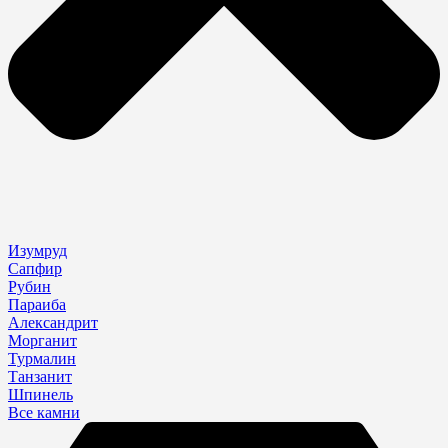
Изумруд
Сапфир
Рубин
Параиба
Александрит
Морганит
Турмалин
Танзанит
Шпинель
Все камни
Search
...