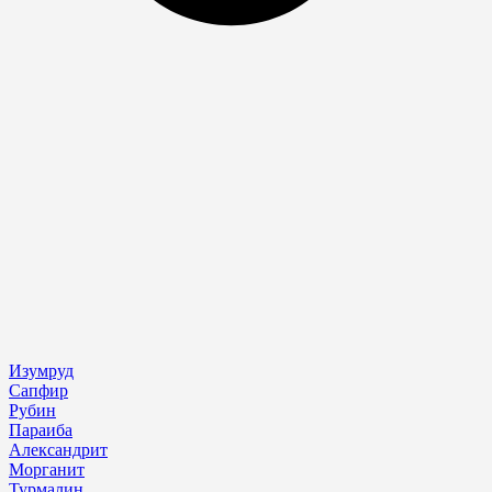
Изумруд
Сапфир
Рубин
Параиба
Александрит
Морганит
Турмалин