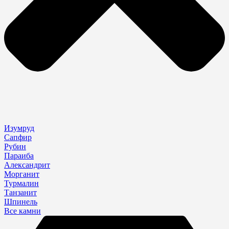
Изумруд
Сапфир
Рубин
Параиба
Александрит
Морганит
Турмалин
Танзанит
Шпинель
Все камни
Search
...