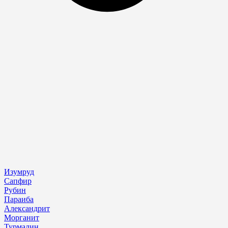
Изумруд
Сапфир
Рубин
Параиба
Александрит
Морганит
Турмалин