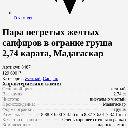
О камнях
Пара негретых желтых
сапфиров в огранке груша
2,74 карата, Мадагаскар
Артикул: 8487
129 600 ₽
Категория:
Желтый
,
Сапфир
Характеристики камня
Основной цвет:
желтый
Вес камня:
2.74 ct
Чистота:
визуально чистый
Происхождение:
Мадагаскар
Форма огранки:
груша
Размеры:
8.88 × 6.00 × 3.56 mm 8.87 × 6.01 × 3.51 mm
Качество огранки:
Очень хорошее (точная огранка)
Комплектность:
парные камни