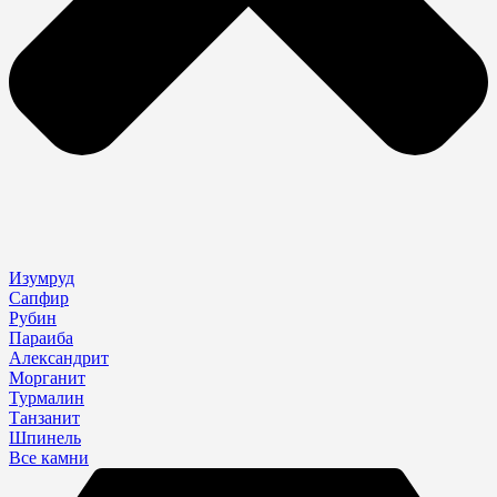
Изумруд
Сапфир
Рубин
Параиба
Александрит
Морганит
Турмалин
Танзанит
Шпинель
Все камни
Search
...