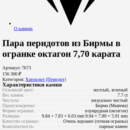
О камнях
Пара перидотов из Бирмы в
огранке октагон 7,70 карата
Артикул: 7673
156 300 ₽
Категория:
Хризолит (Перидот)
Характеристики камня
Основной цвет:
желтый, зеленый
Вес камня:
7.7 ct
Чистота:
визуально чистый
Происхождение:
Бирма (Мьянма)
Форма огранки:
изумрудная (октагон)
Размеры:
9.84 × 7.83 × 6.03 mm 9.94 × 7.89 × 5.91 mm
Качество огранки:
Очень хорошее (точная огранка)
Комплектность:
парные камни