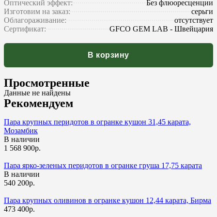
Оптический эффект:
Без флюоресценции
Изготовим на заказ:
серьги
Облагораживание:
отсутствует
Сертификат:
GFCO GEM LAB - Швейцария
В корзину
Просмотренные
Данные не найдены
Рекомендуем
Пара крупных перидотов в огранке кушон 31,45 карата,
Мозамбик
В наличии
1 568 900р.
Пара ярко-зеленых перидотов в огранке груша 17,75 карата
В наличии
540 200р.
Пара крупных оливинов в огранке кушон 12,44 карата, Бирма
473 400р.