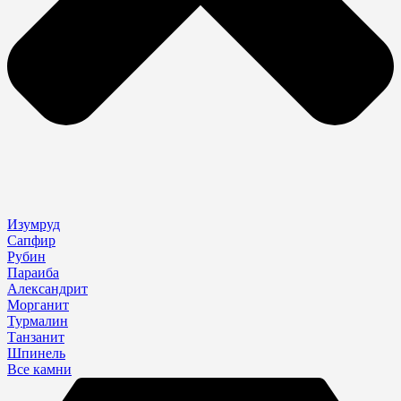
Изумруд
Сапфир
Рубин
Параиба
Александрит
Морганит
Турмалин
Танзанит
Шпинель
Все камни
Search
...