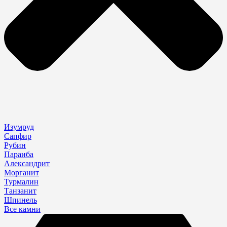
Изумруд
Сапфир
Рубин
Параиба
Александрит
Морганит
Турмалин
Танзанит
Шпинель
Все камни
Search
...