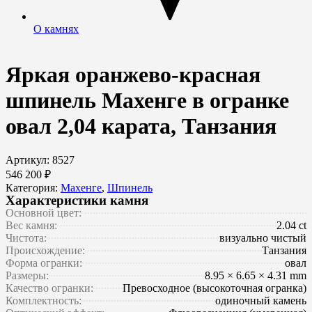
О камнях
Яркая оранжево-красная
шпинель Махенге в огранке
овал 2,04 карата, Танзания
Артикул: 8527
546 200 ₽
Категория:
Махенге
,
Шпинель
Характеристики камня
Основной цвет:
Вес камня:
2.04 ct
Чистота:
визуально чистый
Происхождение:
Танзания
Форма огранки:
овал
Размеры:
8.95 × 6.65 × 4.31 mm
Качество огранки:
Превосходное (высокоточная огранка)
Комплектность:
одиночный камень