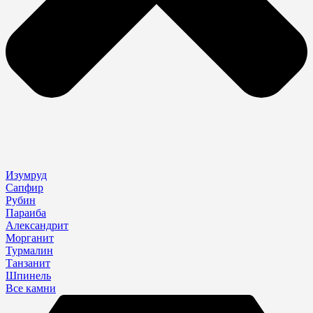
Изумруд
Сапфир
Рубин
Параиба
Александрит
Морганит
Турмалин
Танзанит
Шпинель
Все камни
Search
...