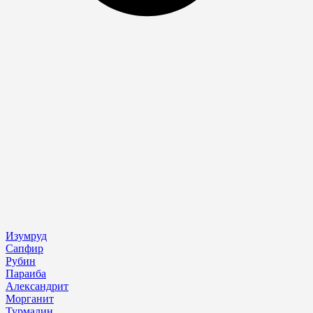
Изумруд
Сапфир
Рубин
Параиба
Александрит
Морганит
Турмалин