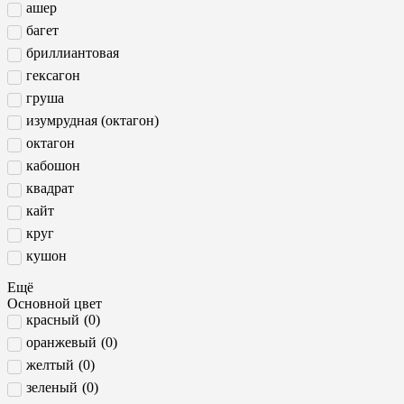
ашер
багет
бриллиантовая
гексагон
груша
изумрудная (октагон)
октагон
кабошон
квадрат
кайт
круг
кушон
маркиз
Ещё
овал
Основной цвет
красный
(
0
)
овал кабошон
оранжевый
(
0
)
принцесса
желтый
(
0
)
радиант
зеленый
(
0
)
сахарная голова