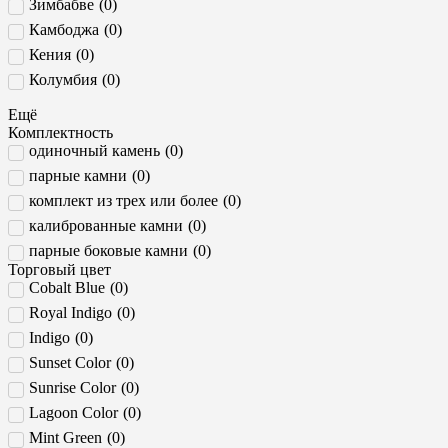
Зимбабве
(
0
)
белый (непрозрачный)
(
0
)
Камбоджа
(
0
)
коричневый
(
0
)
Кения
(
0
)
чёрный
(
0
)
Колумбия
(
0
)
Greenish Blue
(
0
)
Конго
(
0
)
Neon Blue
(
0
)
Ещё
Мадагаскар
(
0
)
Комплектность
одиночный камень
(
0
)
Малави
(
0
)
парные камни
(
0
)
Мозамбик
(
0
)
комплект из трех или более
(
0
)
Мексика
(
0
)
калиброванные камни
(
0
)
Нигерия
(
0
)
парные боковые камни
(
0
)
Пакистан
(
0
)
Торговый цвет
Памир
(
0
)
Cobalt Blue
(
0
)
Россия
(
0
)
Royal Indigo
(
0
)
Таджикистан (Памир)
(
0
)
Indigo
(
0
)
Танзания
(
0
)
Sunset Color
(
0
)
Таиланд
(
0
)
Sunrise Color
(
0
)
Россия, Урал
(
0
)
Lagoon Color
(
0
)
Шри-Ланка (Цейлон)
(
0
)
Mint Green
(
0
)