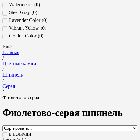
Эфиопия
(
0
)
Watermelon
(
0
)
Steel Gray
(
0
)
Lavender Color
(
0
)
Vibrant Yellow
(
0
)
Golden Color
(
0
)
Intense Yellow
(
0
)
Ещё
Vivid Yellow
(
0
)
Главная
/
Pastel Yellow
(
0
)
Цветные камни
Fanta Color
(
0
)
/
Шпинель
Mekhong Whiskey color
(
0
)
/
Deep orange
(
0
)
Серая
Neon Greenish Blue
(
0
)
/
Фиолетово-серая
Neon Green
(
0
)
Neon Blue
(
0
)
Фиолетово-серая шпинель
Baby Pink
(
0
)
Vibrant Pink
(
0
)
Vivid Pink
(
0
)
в наличии
Hot Pink
(
0
)
Камней:
14