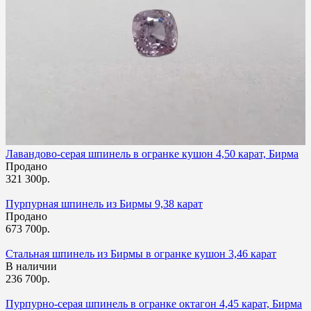
Vivid blue / Ocean blue
(
0
)
Deep Blue
(
0
)
Teal
(
0
)
Color Change
(
0
)
Bi-color
(
0
)
Velvety purple color
(
0
)
Lilac color
(
0
)
Cherry blossom
(
0
)
Sky Blue
(
0
)
Лавандово-серая шпинель в огранке кушон 4,50 карат, Бирма
Продано
Light green
(
0
)
321 300р.
Swiss Blue
(
0
)
Пурпурная шпинель из Бирмы 9,38 карат
Autumn hue
(
0
)
Продано
Vivid orange
(
0
)
673 700р.
Magenta color
(
0
)
Стальная шпинель из Бирмы в огранке кушон 3,46 карат
Vivid orangy-Pink
(
0
)
В наличии
Лаванда
(
0
)
236 700р.
Пурпурно-серая шпинель в огранке октагон 4,45 карат, Бирма