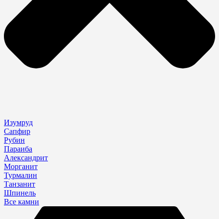
Изумруд
Сапфир
Рубин
Параиба
Александрит
Морганит
Турмалин
Танзанит
Шпинель
Все камни
Search
...