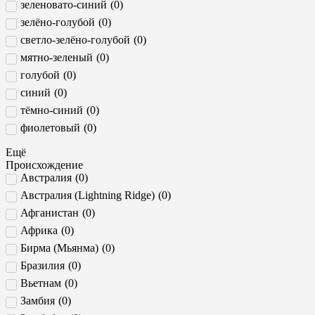
зеленовато-синий
(
0
)
сердце
зелёно-голубой
(
0
)
трапеция
светло-зелёно-голубой
(
0
)
треугольник
мятно-зеленый
(
0
)
триллион
голубой
(
0
)
фантазийная
синий
(
0
)
тёмно-синий
(
0
)
фиолетовый
(
0
)
фиолетово-красный
(
0
)
Ещё
фиолетово-синий
(
0
)
Происхождение
Австралия
(
0
)
фиолетово-розовый
(
0
)
Австралия (Lightning Ridge)
(
0
)
светло-фиолетово-голубой
(
0
)
Афганистан
(
0
)
пурпурный
(
0
)
Африка
(
0
)
розовый
(
0
)
Бирма (Мьянма)
(
0
)
пурпурно-розовый
(
0
)
Бразилия
(
0
)
пурпурно-красный
(
0
)
Вьетнам
(
0
)
серый
(
0
)
Замбия
(
0
)
белый (бесцветный)
(
0
)