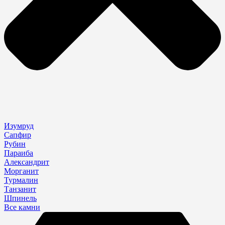
Изумруд
Сапфир
Рубин
Параиба
Александрит
Морганит
Турмалин
Танзанит
Шпинель
Все камни
Search
...